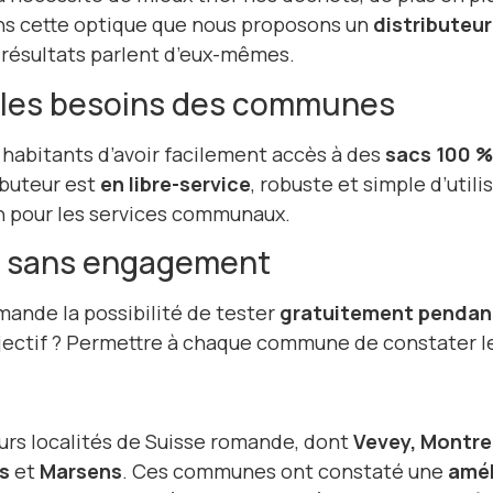
ans cette optique que nous proposons un
distributeu
s résultats parlent d’eux-mêmes.
 les besoins des communes
habitants d’avoir facilement accès à des
sacs 100 
ibuteur est
en libre-service
, robuste et simple d’utili
n pour les services communaux.
s, sans engagement
ande la possibilité de tester
gratuitement pendan
bjectif ? Permettre à chaque commune de constater 
urs localités de Suisse romande, dont
Vevey, Montreu
s
et
Marsens
. Ces communes ont constaté une
amél